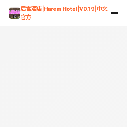
后宫酒店|Harem Hotel|V0.19|中文
官方