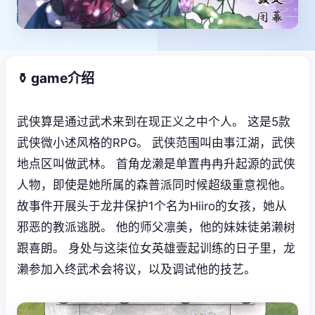
⚱️ game介绍
武侠算是通过武术来到在现正义之中个人。 这是5款
武侠微小述风格的RPG。 武侠范围叫由事江湖，武侠
地点区叫做武林。 首角龙濑是单置冉冉升起源的武侠
人物，即使是她所属的森普派同时候超级重意视他。
故事件开展头于龙井保护1个名为Hiiro的女孩，她从
邪恶的教派逃脱。 他的师父凛美，他的妹妹徒弟濑树
跟喜朗。 身处与这柒位女英雄壹起训练的日子里，龙
濑参加入终武术会将议，以及调试他的技艺。